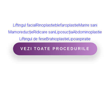
Liftingul facial
Rinoplastie
blefaroplastie
Marire sani
Mamoreducție
Ridicare sani
Liposucția
Abdominoplastie
Liftingul de fese
Brahioplastie
Lipoaspiratie
VEZI TOATE PROCEDURILE