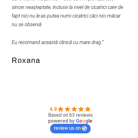
sincer neașteptate, inclusiv la nivel de cicatrici care de
m-a c
fapt nici nu le-as putea numi cicatrici căci nici măcar
acord
nu se observă.
Sunt 
Eu recomand această clinică cu mare drag.”
ușoar
aproa
Roxana
încre
Bi
4.9
Based on 63 reviews
powered by
G
o
o
g
l
e
review us on