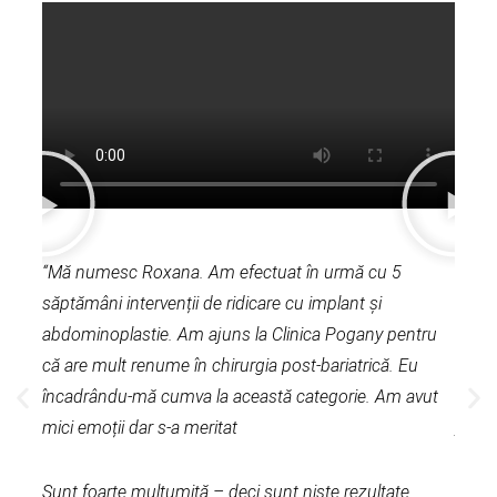
“Mă numesc Roxana. Am efectuat în urmă cu 5
“Bună
săptămâni intervenții de ridicare cu implant și
urmă 
abdominoplastie. Am ajuns la Clinica Pogany pentru
silico
că are mult renume în chirurgia post-bariatrică. Eu
lipoa
încadrându-mă cumva la această categorie. Am avut
mici emoții dar s-a meritat
Am al
de fam
Sunt foarte mulțumită – deci sunt niște rezultate
căutâ