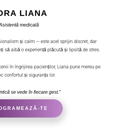
ORA LIANA
Asistentă medicală
onalism și calm — este acel sprijin discret, dar
nți să aibă o experiență plăcută și lipsită de stres.
nii în îngrijirea pacienților, Liana pune mereu pe
c confortul și siguranța lor.
ntică se vede în fiecare gest.”
OGRAMEAZĂ-TE