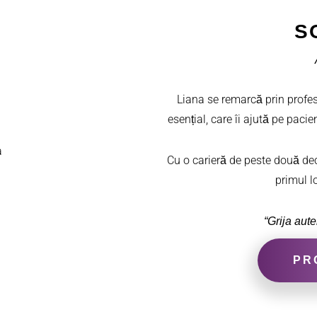
S
Liana se remarcă prin profesi
esențial, care îi ajută pe pacie
Cu o carieră de peste două dece
primul lo
“Grija aute
PR