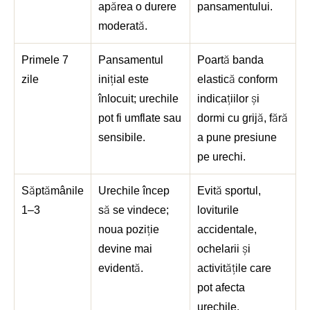
apărea o durere
pansamentului.
moderată.
Primele 7
Pansamentul
Poartă banda
zile
inițial este
elastică conform
înlocuit; urechile
indicațiilor și
pot fi umflate sau
dormi cu grijă, fără
sensibile.
a pune presiune
pe urechi.
Săptămânile
Urechile încep
Evită sportul,
1–3
să se vindece;
loviturile
noua poziție
accidentale,
devine mai
ochelarii și
evidentă.
activitățile care
pot afecta
urechile.