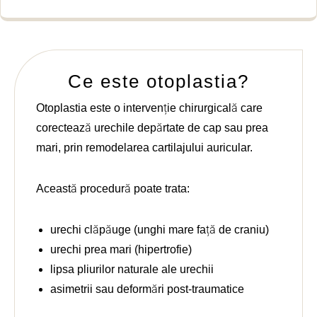
ați și 
ul 
au 
Pro
avut 
sor
grijă 
confor
Ce este otoplastia?
m 
aștept
Otoplastia este o intervenție chirurgicală care
ărilor 
corectează urechile depărtate de cap sau prea
mele, 
mari, prin remodelarea cartilajului auricular.
mereu 
când 
am 
Această procedură poate trata:
avut 
nevoi
urechi clăpăuge (unghi mare față de craniu)
e de 
urechi prea mari (hipertrofie)
ceva 
lipsa pliurilor naturale ale urechii
erau 
asimetrii sau deformări post-traumatice
acolo. 
Reco