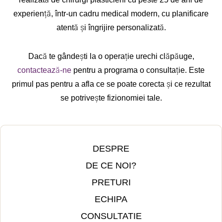
foarte 
fost
experiență, într-un cadru medical modern, cu planificare
mulțu
rid
atentă și îngrijire personalizată.
mită 
e s
de 
cu 
Dacă te gândești la o operație urechi clăpăuge,
rezult
imp
atul 
nt. 
contactează-ne
pentru a programa o consultație. Este
final. 
pe
primul pas pentru a afla ce se poate corecta și ce rezultat
Perso
nalu
se potrivește fizionomiei tale.
nalul 
fost
și 
de 
asiste
stel
ntele 
Re
DESPRE
au 
ma
fost 
clin
DE CE NOI?
niște 
Po
PRETURI
oame
y și
ECHIPA
ni 
pe 
minun
do
CONSULTATIE