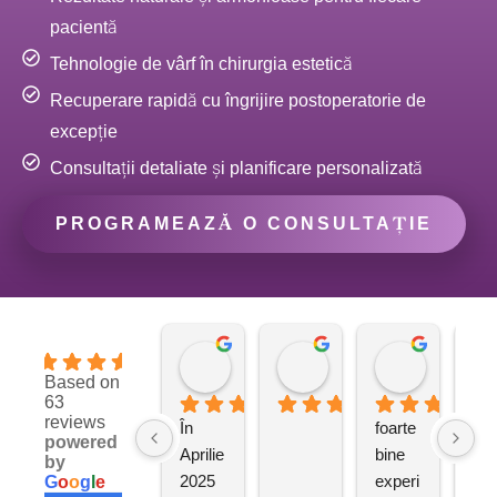
pacientă
Tehnologie de vârf în chirurgia estetică
Recuperare rapidă cu îngrijire postoperatorie de
excepție
Consultații detaliate și planificare personalizată
PROGRAMEAZĂ O CONSULTAȚIE
Vatamaniuc Diana
Elif Alexandra
Andreea
4.9
9 months ago
10 months ago
10 months
Based on
63
reviews
În 
foarte 
M-
powered
Aprilie 
bine 
ope
by
2025 
experi
la 
G
o
o
g
l
e