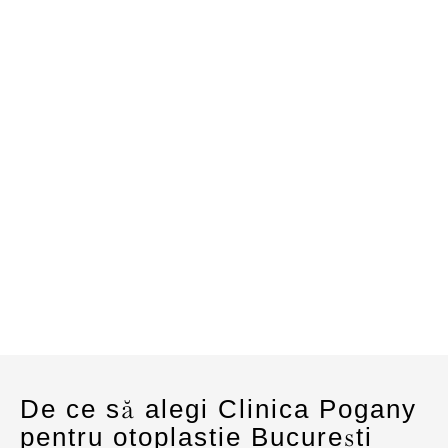
dorite.
De ce să alegi Clinica Pogany
pentru otoplastie București