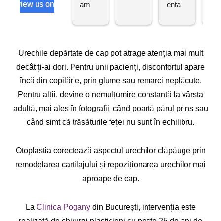
review us on
am 
enta 
do
avut 
placut
ul 
operaț
a
Prof
ia de 
Dr. 
impla
Silv
Urechile depărtate de cap pot atrage atenția mai mult
nt 
Ma
decât ți-ai dori. Pentru unii pacienți, disconfortul apare
mama
esc
încă din copilărie, prin glume sau remarci neplăcute.
r 
și 
Pentru alții, devine o nemulțumire constantă la vârsta
simpl
sun
adultă, mai ales în fotografii, când poartă părul prins sau
u la 
foar
când simt că trăsăturile feței nu sunt în echilibru.
domn
mul
ul 
mit
Docto
de 
Otoplastia corectează aspectul urechilor clăpăuge prin
r 
rez
remodelarea cartilajului și repoziționarea urechilor mai
Silviu 
at. 
aproape de cap.
Marin
Int
escu 
enți
și 
efe
La
Clinica Pogany
din București, intervenția este
sunt 
ata 
realizată de chirurgi plasticieni cu peste 25 de ani de