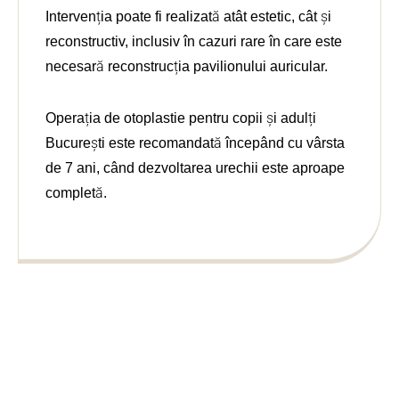
mand 
Intervenția poate fi realizată atât estetic, cât și
cu 
reconstructiv, inclusiv în cazuri rare în care este
încred
necesară reconstrucția pavilionului auricular.
ere 
Clinic
a 
Operația de otoplastie pentru copii și adulți
Pogan
București este recomandată începând cu vârsta
y și 
de 7 ani, când dezvoltarea urechii este aproape
pe 
completă.
domn
ul 
Docto
r 
Silviu 
Marin
escu 
pentru 
rezult
atele 