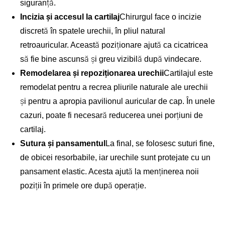
siguranță.
Incizia și accesul la cartilaj
Chirurgul face o incizie
discretă în spatele urechii, în pliul natural
retroauricular. Această poziționare ajută ca cicatricea
să fie bine ascunsă și greu vizibilă după vindecare.
Remodelarea și repoziționarea urechii
Cartilajul este
remodelat pentru a recrea pliurile naturale ale urechii
și pentru a apropia pavilionul auricular de cap. În unele
cazuri, poate fi necesară reducerea unei porțiuni de
cartilaj.
Sutura și pansamentul
La final, se folosesc suturi fine,
de obicei resorbabile, iar urechile sunt protejate cu un
pansament elastic. Acesta ajută la menținerea noii
poziții în primele ore după operație.