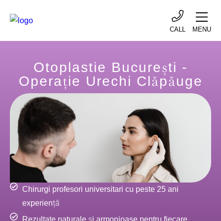
CALL
MENU
Otoplastie București -
Operație Urechi Clăpăuge
Chirurgi profesori universitari cu peste 25 ani
experiență
Rezultate naturale și armonioase pentru fiecare