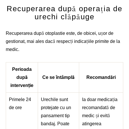
Recuperarea după operația de
urechi clăpăuge
Recuperarea după otoplastie este, de obicei, ușor de
gestionat, mai ales dacă respecți indicațiile primite de la
medic.
Perioada
după
Ce se întâmplă
Recomandări
intervenție
Primele 24
Urechile sunt
Ia doar medicația
de ore
protejate cu un
recomandată de
pansament tip
medic și evită
bandaj. Poate
atingerea