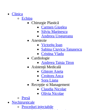
Clinica
Echipa
Chirurgie Plastică
Carmen Giuglea
Silviu Marinescu
Andreea Ungureanu
Anestezie
Victorița Ioan
Sabina Ciuvica-Tanasescu
Cristina Vladu
Cardiologie
Andreea Taisia Tiron
Asistență Medicală
Gligore Aneta
Croitoru Anca
Sora Liana
Recepție si Management
Claudia Nicolae
Olivia Nicolae
Presă
Nechirurgicale
Proceduri injectabile