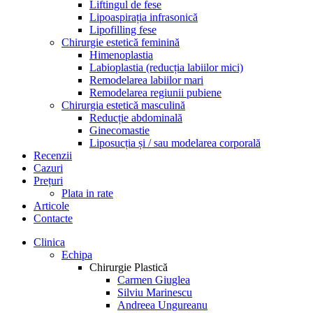
Liftingul de fese
Lipoaspirația infrasonică
Lipofilling fese
Chirurgie estetică feminină
Himenoplastia
Labioplastia (reducția labiilor mici)
Remodelarea labiilor mari
Remodelarea regiunii pubiene
Chirurgia estetică masculină
Reducție abdominală
Ginecomastie
Liposucția și / sau modelarea corporală
Recenzii
Cazuri
Prețuri
Plata in rate
Articole
Contacte
Clinica
Echipa
Chirurgie Plastică
Carmen Giuglea
Silviu Marinescu
Andreea Ungureanu