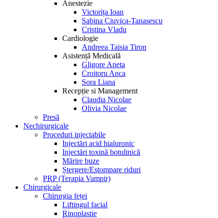
Anestezie
Victorița Ioan
Sabina Ciuvica-Tanasescu
Cristina Vladu
Cardiologie
Andreea Taisia Tiron
Asistență Medicală
Gligore Aneta
Croitoru Anca
Sora Liana
Recepție si Management
Claudia Nicolae
Olivia Nicolae
Presă
Nechirurgicale
Proceduri injectabile
Injectări acid hialuronic
Injectări toxină botulinică
Mărire buze
Ștergere/Estompare riduri
PRP (Terapia Vampir)
Chirurgicale
Chirurgia feței
Liftingul facial
Rinoplastie