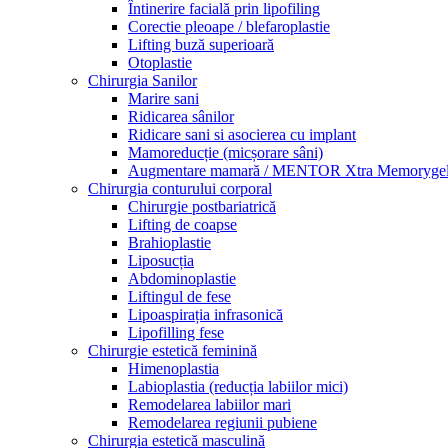
Întinerire facială prin lipofiling
Corectie pleoape / blefaroplastie
Lifting buză superioară
Otoplastie
Chirurgia Sanilor
Marire sani
Ridicarea sânilor
Ridicare sani si asocierea cu implant
Mamoreducție (micșorare sâni)
Augmentare mamară / MENTOR Xtra Memoryge
Chirurgia conturului corporal
Chirurgie postbariatrică
Lifting de coapse
Brahioplastie
Liposucția
Abdominoplastie
Liftingul de fese
Lipoaspirația infrasonică
Lipofilling fese
Chirurgie estetică feminină
Himenoplastia
Labioplastia (reducția labiilor mici)
Remodelarea labiilor mari
Remodelarea regiunii pubiene
Chirurgia estetică masculină