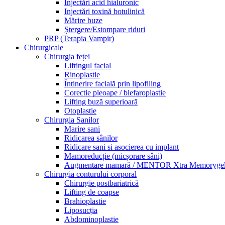
Injectări acid hialuronic
Injectări toxină botulinică
Mărire buze
Ștergere/Estompare riduri
PRP (Terapia Vampir)
Chirurgicale
Chirurgia feței
Liftingul facial
Rinoplastie
Întinerire facială prin lipofiling
Corectie pleoape / blefaroplastie
Lifting buză superioară
Otoplastie
Chirurgia Sanilor
Marire sani
Ridicarea sânilor
Ridicare sani si asocierea cu implant
Mamoreducție (micșorare sâni)
Augmentare mamară / MENTOR Xtra Memoryge
Chirurgia conturului corporal
Chirurgie postbariatrică
Lifting de coapse
Brahioplastie
Liposucția
Abdominoplastie